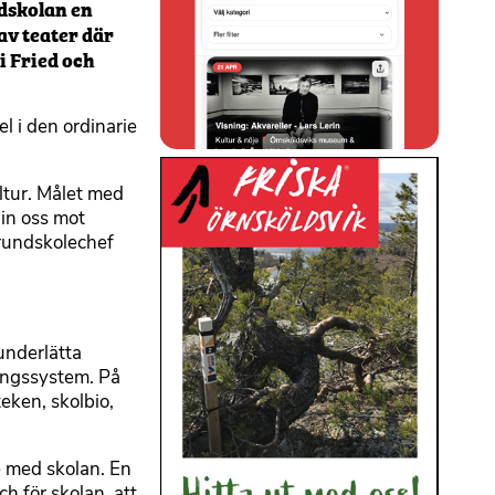
ndskolan en
av teater där
i Fried och
l i den ordinarie
ltur. Målet med
a in oss mot
grundskolechef
underlätta
ingssystem. På
eken, skolbio,
e med skolan. En
h för skolan, att