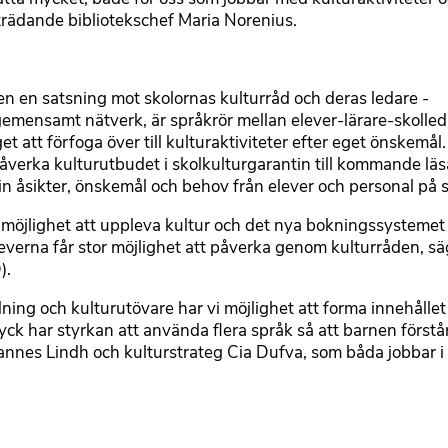
biträdande bibliotekschef Maria Norenius.
en en satsning mot skolornas kulturråd och deras ledare -
emensamt nätverk, är språkrör mellan elever-lärare-skolled
t att förfoga över till kulturaktiviteter efter eget önskemål.
verka kulturutbudet i skolkulturgarantin till kommande lä
in åsikter, önskemål och behov från elever och personal på 
 möjlighet att uppleva kultur och det nya bokningssystemet 
 eleverna får stor möjlighet att påverka genom kulturråden, s
).
ning och kulturutövare har vi möjlighet att forma innehållet 
yck har styrkan att använda flera språk så att barnen förstår
annes Lindh och kulturstrateg Cia Dufva, som båda jobbar i