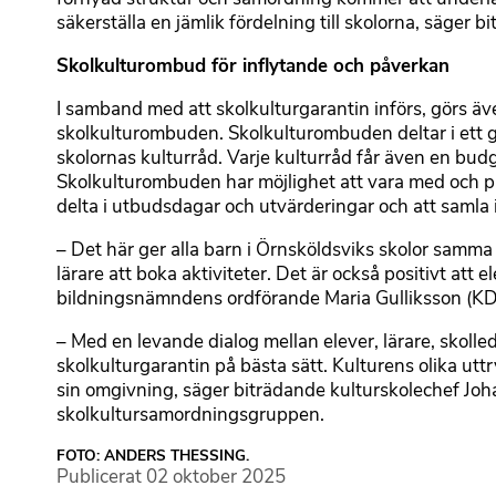
säkerställa en jämlik fördelning till skolorna, säger 
Skolkulturombud för inflytande och påverkan
I samband med att skolkulturgarantin införs, görs äv
skolkulturombuden. Skolkulturombuden deltar i ett g
skolornas kulturråd. Varje kulturråd får även en budge
Skolkulturombuden har möjlighet att vara med och på
delta i utbudsdagar och utvärderingar och att samla 
– Det här ger alla barn i Örnsköldsviks skolor samma
lärare att boka aktiviteter. Det är också positivt att
bildningsnämndens ordförande Maria Gulliksson (KD
– Med en levande dialog mellan elever, lärare, skolled
skolkulturgarantin på bästa sätt. Kulturens olika uttr
sin omgivning, säger biträdande kulturskolechef Joh
skolkultursamordningsgruppen.
FOTO: ANDERS THESSING.
Publicerat
02 oktober 2025