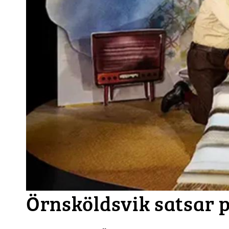
Örnsköldsvik satsar p