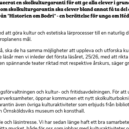
erat en skolkulturgaranti för att ge alla elever i gru
enom skolkulturgarantin ska elever bland annat få ta del 
ån "Historien om Bodri" - en berättelse för unga om Héd
att göra kultur och estetiska lärprocesser till en naturlig de
äroplanens mål.
å, ska de ha samma möjligheter att uppleva och utforska ku
rje läsår men vi inleder det första läsåret, 25/26, med att rikt
på en spännande teater riktad mot respektive årskurs, säger 
sförvaltningen och kultur- och fritidsavdelningen. För att 
lturverksamheter, öppnar kommunen ett nytt skolkulturbokn
antin även övriga kulturaktiviteter som erbjuds från bibliot
ch Örnsköldsviks museum och konsthall.
e och läsintresse. Vi har sedan länge haft ett bra samarbet
a mycket, både för oss som jobbar med kulturaktiviteter oc