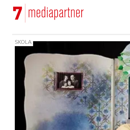
Hoppa
till
Main
huvudinnehåll
navigation
SKOLA