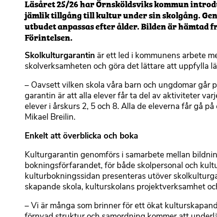
Läsåret 25/26 har Örnsköldsviks kommun introduc
jämlik tillgång till kultur under sin skolgång. G
utbudet anpassas efter ålder. Bilden är hämtad fr
Förintelsen.
Skolkulturgarantin
är ett led i kommunens arbete med 
skolverksamheten och göra det lättare att uppfylla l
– Oavsett vilken skola våra barn och ungdomar går p
garantin är att alla elever får ta del av aktiviteter va
elever i årskurs 2, 5 och 8. Alla de eleverna får gå 
Mikael Breilin.
Enkelt att överblicka och boka
Kulturgarantin genomförs i samarbete mellan bildning
bokningsförfarandet, för både skolpersonal och ku
kulturbokningssidan presenteras utöver skolkulturgar
skapande skola, kulturskolans projektverksamhet o
– Vi är många som brinner för ett ökat kulturskapand
förnyad struktur och samordning kommer att underlätt