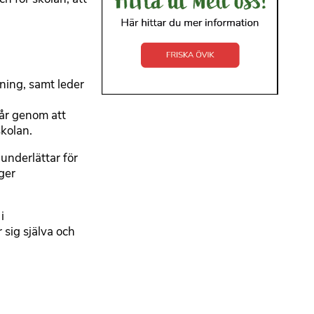
ning, samt leder
sår genom att
skolan.
underlättar för
äger
i
 sig själva och