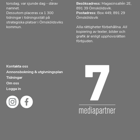
torsdag, var sjunde dag - därav
Besöksadress:
Magasinsallén 2E,
namnet.
891 39 Örnsköldsvik.
Dessutom placeras ca 1 300
Postadress:
Box 449, 891 29
tidningar i tidningsställ på
Örnsköldsvik
strategiska platser i Örnsköldsviks
kommun.
Alla rättigheter förbehållna. All
kopiering av texter, bilder och
grafik är enligt upphovsrätten
förbjuden.
Kontakta oss
Annonsbokning & utgivningsplan
Tidningar
Om oss
Logga in