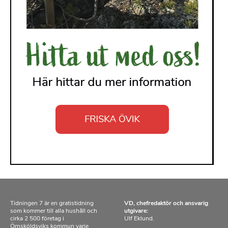
Tidningen 7 är en gratistidning
VD, chefredaktör och ansvarig
som kommer till alla hushåll och
utgivare:
cirka 2 500 företag i
Ulf Eklund.
Örnsköldsviks kommun varje