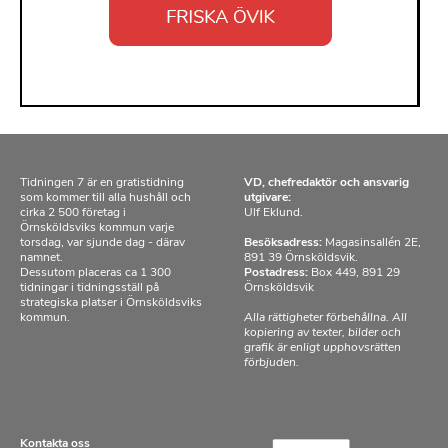
Tidningen 7 är en gratistidning
VD, chefredaktör och ansvarig
som kommer till alla hushåll och
utgivare:
cirka 2 500 företag i
Ulf Eklund.
Örnsköldsviks kommun varje
torsdag, var sjunde dag - därav
Besöksadress:
Magasinsallén 2E,
namnet.
891 39 Örnsköldsvik.
Dessutom placeras ca 1 300
Postadress:
Box 449, 891 29
tidningar i tidningsställ på
Örnsköldsvik
strategiska platser i Örnsköldsviks
kommun.
Alla rättigheter förbehållna. All
kopiering av texter, bilder och
grafik är enligt upphovsrätten
förbjuden.
Kontakta oss