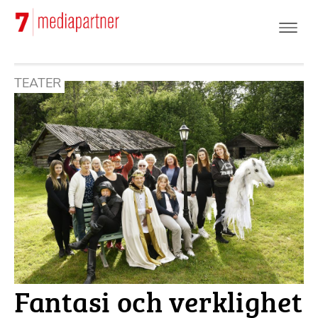
Hoppa
till
huvudinnehåll
TEATER
Fantasi och verklighet