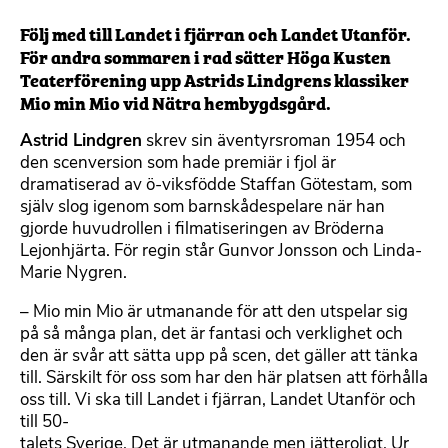
Följ med till Landet i fjärran och Landet Utanför.
För andra sommaren i rad sätter Höga Kusten
Teaterförening upp Astrids Lindgrens klassiker
Mio min Mio vid Nätra hembygdsgård.
Astrid Lindgren
skrev sin äventyrsroman 1954 och
den scenversion som hade premiär i fjol är
dramatiserad av ö-viksfödde Staffan Götestam, som
själv slog igenom som barnskådespelare när han
gjorde huvudrollen i filmatiseringen av Bröderna
Lejonhjärta. För regin står Gunvor Jonsson och Linda-
Marie Nygren.
– Mio min Mio är utmanande för att den utspelar sig
på så många plan, det är fantasi och verklighet och
den är svår att sätta upp på scen, det gäller att tänka
till. Särskilt för oss som har den här platsen att förhålla
oss till. Vi ska till Landet i fjärran, Landet Utanför och
till 50-
talets Sverige. Det är utmanande men jätteroligt. Ur