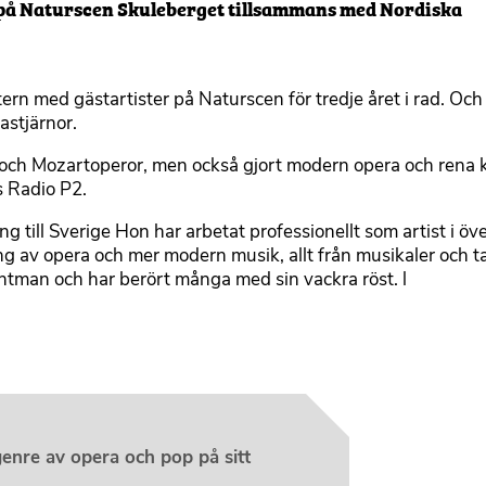
g på Naturscen Skuleberget tillsammans med Nordiska
 med gästartister på Naturscen för tredje året i rad. Och 
astjärnor.
k- och Mozartoperor, men också gjort modern opera och rena 
 Radio P2.
g till Sverige Hon har arbetat professionellt som artist i ö
g av opera och mer modern musik, allt från musikaler och ta
htman och har berört många med sin vackra röst. l
enre av opera och pop på sitt