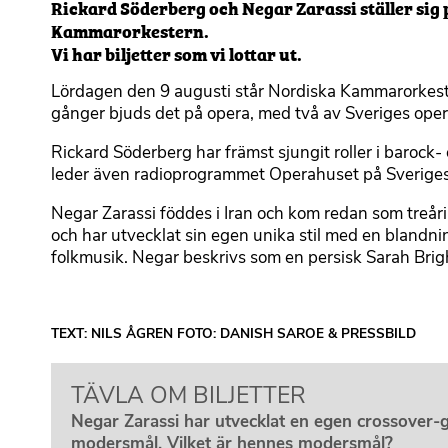
Rickard Söderberg och Negar Zarassi ställer si
Kammarorkestern.
Vi har biljetter som vi lottar ut.
Lördagen den 9 augusti står Nordiska Kammarorkestern
gånger bjuds det på opera, med två av Sveriges oper
Rickard Söderberg har främst sjungit roller i baroc
leder även radioprogrammet Operahuset på Sveriges
Negar Zarassi föddes i Iran och kom redan som treårin
och har utvecklat sin egen unika stil med en blandnin
folkmusik. Negar beskrivs som en persisk Sarah Brig
TEXT: NILS ÅGREN FOTO: DANISH SAROE & PRESSBILD
TÄVLA OM BILJETTER
Negar Zarassi har utvecklat en egen crossover-g
modersmål. Vilket är hennes modersmål?