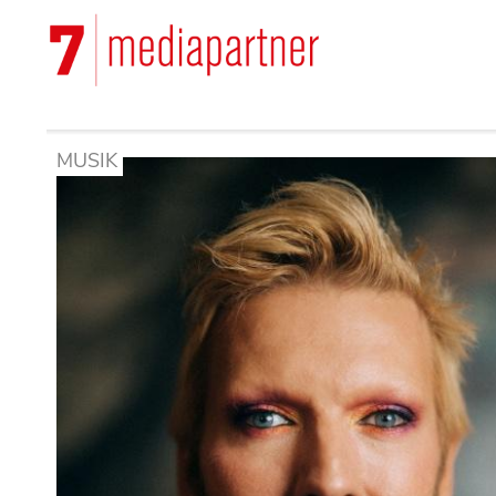
Hoppa
till
Main
huvudinnehåll
navigation
MUSIK