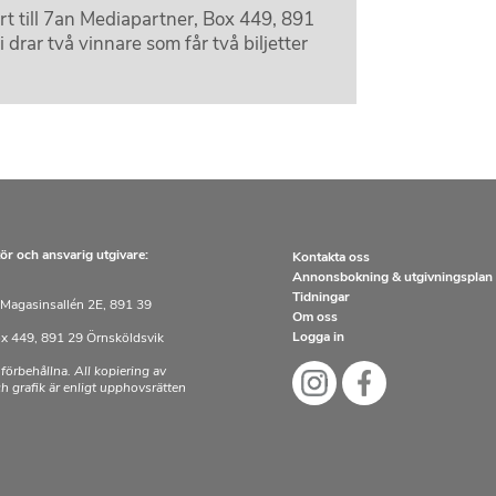
kort till 7an Mediapartner, Box 449, 891
 drar två vinnare som får två biljetter
ör och ansvarig utgivare:
Kontakta oss
Annonsbokning & utgivningsplan
Tidningar
Magasinsallén 2E, 891 39
Om oss
Logga in
x 449, 891 29 Örnsköldsvik
 förbehållna. All kopiering av
och grafik är enligt upphovsrätten