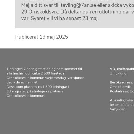
Mejla ditt svar till tavling@7an.se eller skicka vy
29 Örnsköldsvik. Då deltar du i en utlottning där vi
var. Svaret vill vi ha senast 23 maj.
Publicerat
19 maj 2025
Tidningen 7 är en gratistidning som kommer till
VD, chefredakt
alla hushåll och cirka 2 500 företag i
Ulf Eklund.
Örnsköldsviks kommun varje torsdag, var sjunde
dag - därav namnet.
Besöksadress:
Dessutom placeras ca 1 300 tidningar i
Örnsköldsvik.
tidningsställ på strategiska platser i
Postadress:
Bo
Örnsköldsviks kommun.
Alla rättigheter
texter, bilder 
förbjuden.