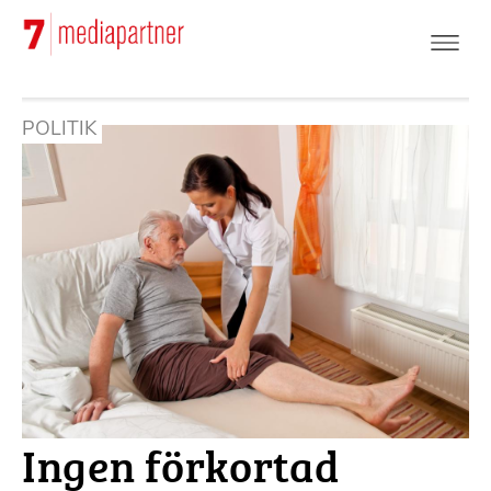
Hoppa
till
huvudinnehåll
POLITIK
Ingen förkortad