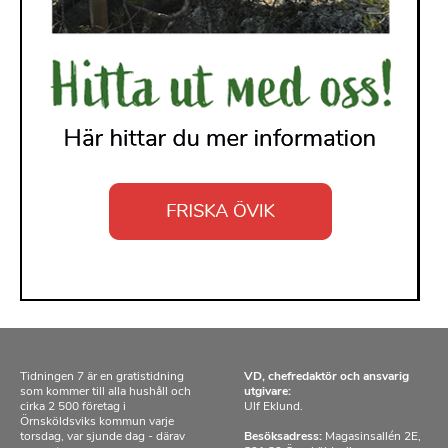
Tidningen 7 är en gratistidning
VD, chefredaktör och ansvarig
som kommer till alla hushåll och
utgivare:
cirka 2 500 företag i
Ulf Eklund.
Örnsköldsviks kommun varje
torsdag, var sjunde dag - därav
Besöksadress:
Magasinsallén 2E,