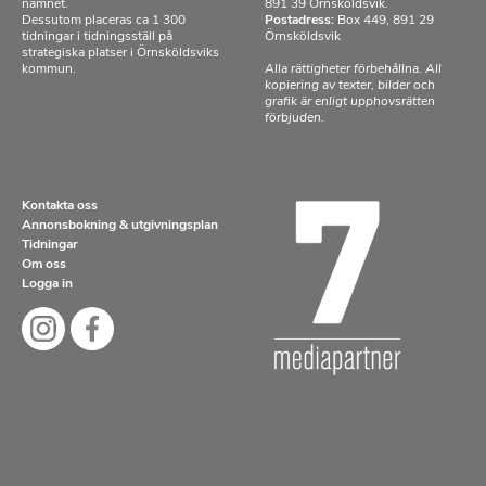
namnet.
891 39 Örnsköldsvik.
Dessutom placeras ca 1 300
Postadress:
Box 449, 891 29
tidningar i tidningsställ på
Örnsköldsvik
strategiska platser i Örnsköldsviks
kommun.
Alla rättigheter förbehållna. All
kopiering av texter, bilder och
grafik är enligt upphovsrätten
förbjuden.
Kontakta oss
Annonsbokning & utgivningsplan
Tidningar
Om oss
Logga in