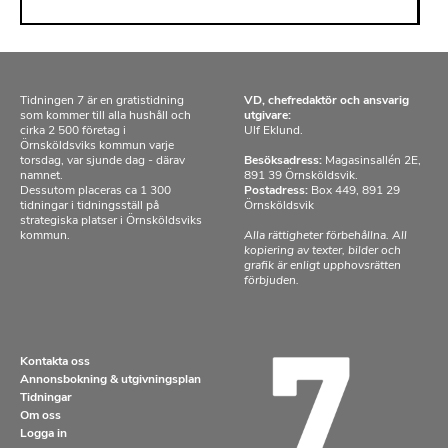
Tidningen 7 är en gratistidning
VD, chefredaktör och ansvarig
som kommer till alla hushåll och
utgivare:
cirka 2 500 företag i
Ulf Eklund.
Örnsköldsviks kommun varje
torsdag, var sjunde dag - därav
Besöksadress:
Magasinsallén 2E,
namnet.
891 39 Örnsköldsvik.
Dessutom placeras ca 1 300
Postadress:
Box 449, 891 29
tidningar i tidningsställ på
Örnsköldsvik
strategiska platser i Örnsköldsviks
kommun.
Alla rättigheter förbehållna. All
kopiering av texter, bilder och
grafik är enligt upphovsrätten
förbjuden.
Kontakta oss
Annonsbokning & utgivningsplan
Tidningar
Om oss
Logga in