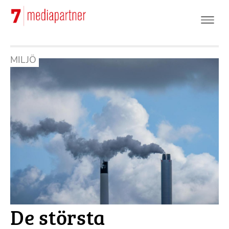
Hoppa
till
huvudinnehåll
MILJÖ
De största