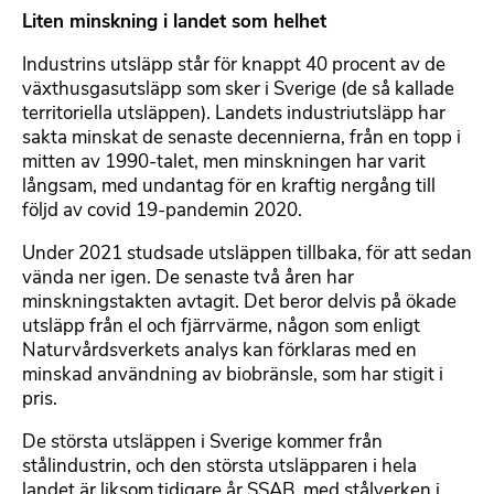
Liten minskning i landet som helhet
Industrins utsläpp står för knappt 40 procent av de
växthusgasutsläpp som sker i Sverige (de så kallade
territoriella utsläppen). Landets industriutsläpp har
sakta minskat de senaste decennierna, från en topp i
mitten av 1990-talet, men minskningen har varit
långsam, med undantag för en kraftig nergång till
följd av covid 19-pandemin 2020.
Under 2021 studsade utsläppen tillbaka, för att sedan
vända ner igen. De senaste två åren har
minskningstakten avtagit. Det beror delvis på ökade
utsläpp från el och fjärrvärme, någon som enligt
Naturvårdsverkets analys kan förklaras med en
minskad användning av biobränsle, som har stigit i
pris.
De största utsläppen i Sverige kommer från
stålindustrin, och den största utsläpparen i hela
landet är liksom tidigare år SSAB, med stålverken i