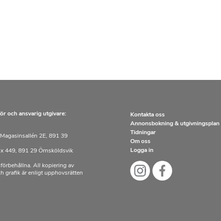
ör och ansvarig utgivare:
Kontakta oss
Annonsbokning & utgivningsplan
Tidningar
Magasinsallén 2E, 891 39
Om oss
Logga in
x 449, 891 29 Örnsköldsvik
 förbehållna. All kopiering av
och grafik är enligt upphovsrätten