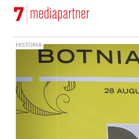
Hoppa
till
Main
huvudinnehåll
navigation
HISTORIA