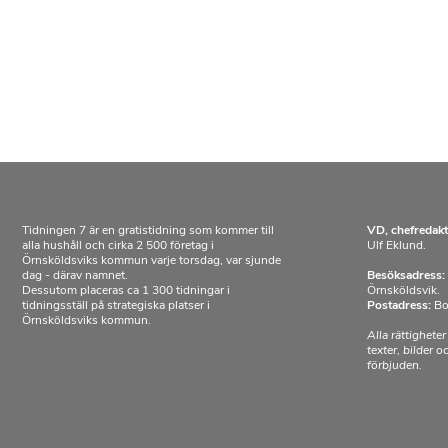
Tidningen 7 är en gratistidning som kommer till
VD, chefredakt
alla hushåll och cirka 2 500 företag i
Ulf Eklund.
Örnsköldsviks kommun varje torsdag, var sjunde
dag - därav namnet.
Besöksadress:
Dessutom placeras ca 1 300 tidningar i
Örnsköldsvik.
tidningsställ på strategiska platser i
Postadress:
Bo
Örnsköldsviks kommun.
Alla rättigheter
texter, bilder 
förbjuden.