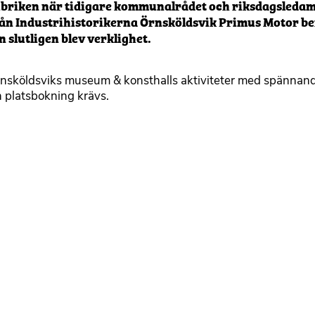
r rubriken när tidigare kommunalrådet och riksdagsleda
ån Industrihistorikerna Örnsköldsvik Primus Motor be
slutligen blev verklighet.
i Örnsköldsviks museum & konsthalls aktiviteter med spännand
n platsbokning krävs.