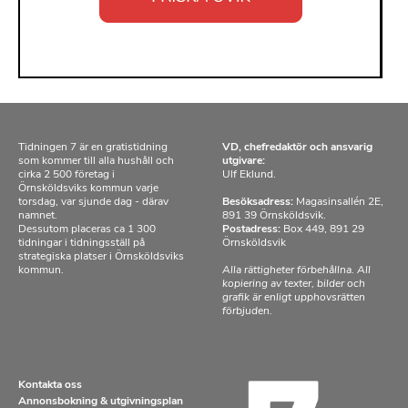
Tidningen 7 är en gratistidning
VD, chefredaktör och ansvarig
som kommer till alla hushåll och
utgivare:
cirka 2 500 företag i
Ulf Eklund.
Örnsköldsviks kommun varje
torsdag, var sjunde dag - därav
Besöksadress:
Magasinsallén 2E,
namnet.
891 39 Örnsköldsvik.
Dessutom placeras ca 1 300
Postadress:
Box 449, 891 29
tidningar i tidningsställ på
Örnsköldsvik
strategiska platser i Örnsköldsviks
kommun.
Alla rättigheter förbehållna. All
kopiering av texter, bilder och
grafik är enligt upphovsrätten
förbjuden.
Kontakta oss
Annonsbokning & utgivningsplan