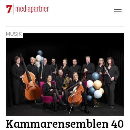
Hoppa
till
huvudinnehåll
MUSIK
Kammarensemblen 40