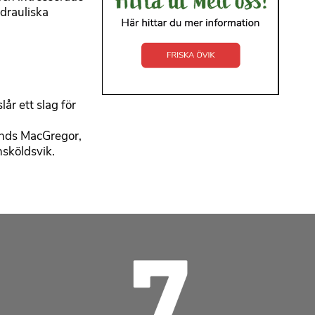
ydrauliska
lår ett slag för
lunds MacGregor,
nsköldsvik.