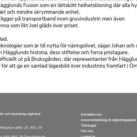
ägglunds Fusion som en lättskött helhetslösning där alla h
pakt och mindre skrymmande enhet.
s ligger på transportband inom gruvindustrin men även
nna som likt Joel gläds över priset.
lad.
eknologier som är till nytta för näringslivet, säger Johan och s
 Hägglunds historia, dess stiftelse och forna pristagare.
officiellt ut på Bruksgården, där representanter från Hägg
ör att ge en samlad lägesbild över industrins framfart i Ör
ör och ansvarig utgivare:
Kontakta oss
Annonsbokning & utgivningsplan
Tidningar
Magasinsallén 2E, 891 39
Om oss
Logga in
x 449, 891 29 Örnsköldsvik