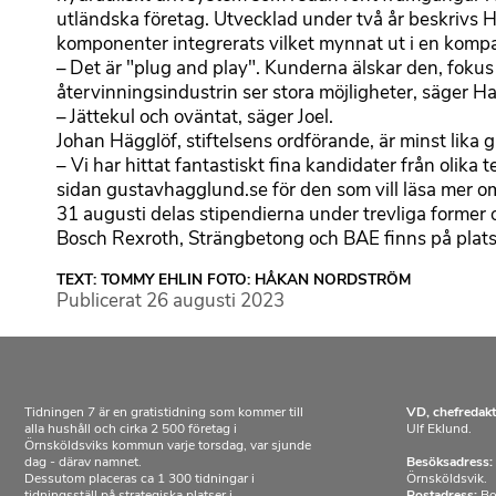
utländska företag. Utvecklad under två år beskrivs H
komponenter integrerats vilket mynnat ut i en kom
– Det är "plug and play". Kunderna älskar den, foku
återvinningsindustrin ser stora möjligheter, säger Ha
– Jättekul och oväntat, säger Joel.
Johan Hägglöf, stiftelsens ordförande, är minst lika g
– Vi har hittat fantastiskt fina kandidater från olika t
sidan gustavhagglund.se för den som vill läsa mer om
31 augusti delas stipendierna under trevliga former 
Bosch Rexroth, Strängbetong och BAE finns på plats f
TEXT: TOMMY EHLIN FOTO: HÅKAN NORDSTRÖM
Publicerat
26 augusti 2023
Tidningen 7 är en gratistidning som kommer till
VD, chefredakt
alla hushåll och cirka 2 500 företag i
Ulf Eklund.
Örnsköldsviks kommun varje torsdag, var sjunde
dag - därav namnet.
Besöksadress:
Dessutom placeras ca 1 300 tidningar i
Örnsköldsvik.
tidningsställ på strategiska platser i
Postadress:
Bo