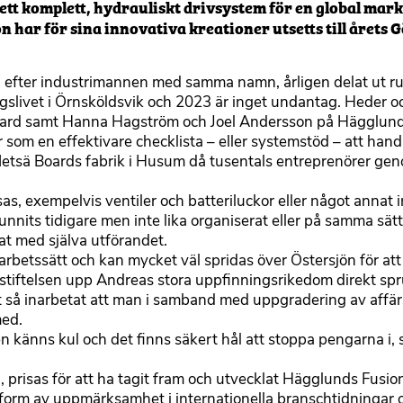
tt komplett, hydrauliskt drivsystem för en global mar
ar för sina innovativa kreationer utsetts till årets 
 efter industrimannen med samma namn, årligen delat ut ru
äringslivet i Örnsköldsvik och 2023 är inget undantag. Heder 
 Board samt Hanna Hagström och Joel Andersson på Hägglun
ver som en effektivare checklista – eller systemstöd – att ha
på Metsä Boards fabrik i Husum då tusentals entreprenörer g
sas, exempelvis ventiler och batteriluckor eller något annat 
nnits tidigare men inte lika organiserat eller på samma sätt
at med själva utförandet.
e arbetssätt och kan mycket väl spridas över Östersjön för at
 stiftelsen upp Andreas stora uppfinningsrikedom direkt sp
t så inarbetat att man i samband med uppgradering av aff
med.
lsen känns kul och det finns säkert hål att stoppa pengarna i
risas för att ha tagit fram och utvecklat Hägglunds Fusion
form av uppmärksamhet i internationella branschtidningar 