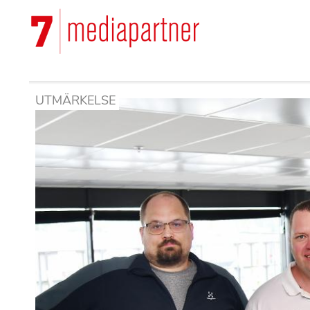
Hoppa
till
Main
huvudinnehåll
navigation
UTMÄRKELSE