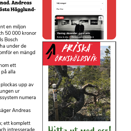
knad. Andreas
Gösta Hägglund-
nt en miljon
och 50 000 kronor
ds Bosch
ndha under de
enomför en mängd
inom ett
 på alla
t plockas upp av
rungen ur
ärssystem numera
, säger Andreas
; ett komplett
och intresserade