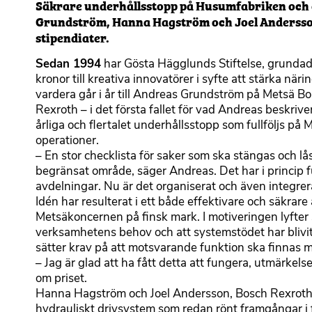
Säkrare underhållsstopp på Husumfabriken och e
Grundström, Hanna Hagström och Joel Andersson h
stipendiater.
Sedan 1994
har Gösta Hägglunds Stiftelse, grundad
kronor till kreativa innovatörer i syfte att stärka n
vardera går i år till Andreas Grundström på Metsä
Rexroth ­– i det första fallet för vad Andreas beskri
årliga och flertalet underhållsstopp som fullföljs 
operationer.
–­ En stor checklista för saker som ska stängas och lå
begränsat område, säger Andreas. Det har i princip fu
avdelningar. Nu är det organiserat och även integrer
Idén har resulterat i ett både effektivare och säkrar
Metsäkoncernen på finsk mark. I motiveringen lyfter
verksamhetens behov och att systemstödet har blivi
sätter krav på att motsvarande funktion ska finnas 
­– Jag är glad att ha fått detta att fungera, utmärke
om priset.
Hanna Hagström och Joel Andersson, Bosch Rexroth, p
hydrauliskt drivsystem som redan rönt framgångar i 