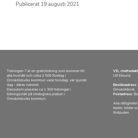
Publicerat
19 augusti 2021
Tidningen 7 är en gratistidning som kommer till
VD, chefredakt
alla hushåll och cirka 2 500 företag i
Ulf Eklund.
Örnsköldsviks kommun varje torsdag, var sjunde
dag - därav namnet.
Besöksadress:
Dessutom placeras ca 1 300 tidningar i
Örnsköldsvik.
tidningsställ på strategiska platser i
Postadress:
Bo
Örnsköldsviks kommun.
Alla rättigheter
texter, bilder 
förbjuden.