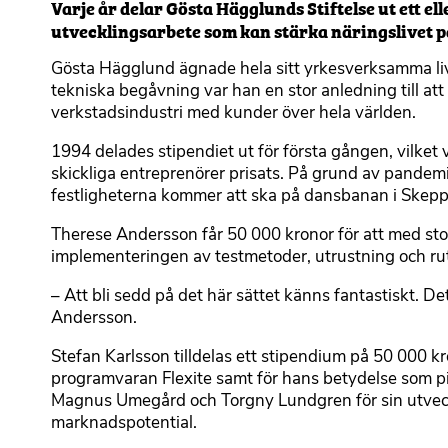
Varje år delar Gösta Hägglunds Stiftelse ut ett elle
utvecklingsarbete som kan stärka näringslivet på
Gösta Hägglund ägnade hela sitt yrkesverksamma liv 
tekniska begåvning var han en stor anledning till att b
verkstadsindustri med kunder över hela världen.
1994 delades stipendiet ut för första gången, vilket
skickliga entreprenörer prisats. På grund av pandem
festligheterna kommer att ska på dansbanan i Skep
Therese Andersson får 50 000 kronor för att med st
implementeringen av testmetoder, utrustning och rut
– Att bli sedd på det här sättet känns fantastiskt. D
Andersson.
Stefan Karlsson tilldelas ett stipendium på 50 000 k
programvaran Flexite samt för hans betydelse som pio
Magnus Umegård och Torgny Lundgren för sin utveck
marknadspotential.