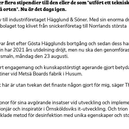
r flera stipendier till den eller de som "utfört ett teknis
 orten". Nu är det dags igen.
till industriföretaget Hägglund & Söner. Med sin enorma dr
olaget tog klivet från snickeriföretag till Norrlands största
 var året efter Gösta Hägglunds bortgång och sedan dess har 
in har 2021 års utdelning dröjt, men nu ska den genomföra
psmaln, måndag den 23 augusti.
ort engagemang och kunskapstörstigt agerande gjort betyda
iner vid Metsä Boards fabrik i Husum.
et här är utan tvekan det finaste någon gjort för mig, säger 
ronor för sina avgörande insatser vid utveckling och implem
njär och inspiratör i Örnsköldsviks it-utveckling. Och trion
lade metod för desinfektion med unika egenskaper och st