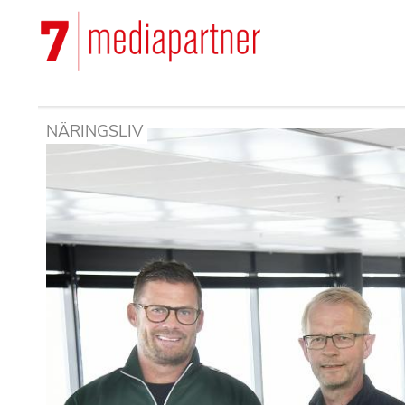
Hoppa
till
Main
huvudinnehåll
navigation
NÄRINGSLIV