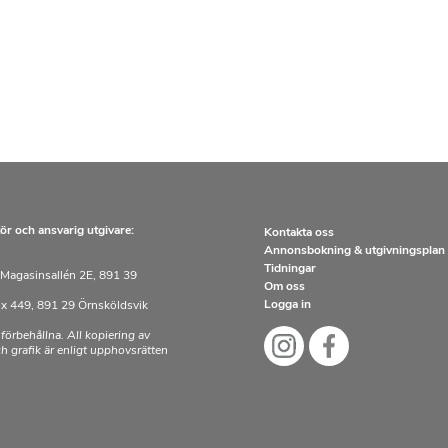
ör och ansvarig utgivare:
Kontakta oss
Annonsbokning & utgivningsplan
Tidningar
Magasinsallén 2E, 891 39
Om oss
Logga in
x 449, 891 29 Örnsköldsvik
 förbehållna. All kopiering av
och grafik är enligt upphovsrätten