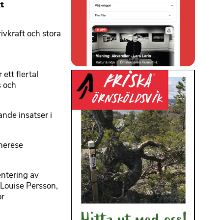
kt
ivkraft och stora
ett flertal
s och
nde insatser i
Therese
entering av
 Louise Persson,
or