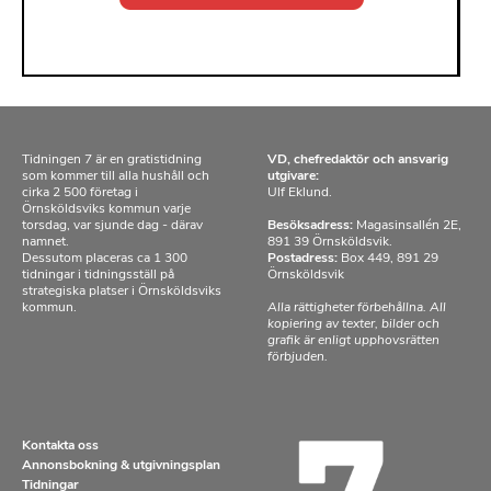
Tidningen 7 är en gratistidning
VD, chefredaktör och ansvarig
som kommer till alla hushåll och
utgivare:
cirka 2 500 företag i
Ulf Eklund.
Örnsköldsviks kommun varje
torsdag, var sjunde dag - därav
Besöksadress:
Magasinsallén 2E,
namnet.
891 39 Örnsköldsvik.
Dessutom placeras ca 1 300
Postadress:
Box 449, 891 29
tidningar i tidningsställ på
Örnsköldsvik
strategiska platser i Örnsköldsviks
kommun.
Alla rättigheter förbehållna. All
kopiering av texter, bilder och
grafik är enligt upphovsrätten
förbjuden.
Kontakta oss
Annonsbokning & utgivningsplan
Tidningar