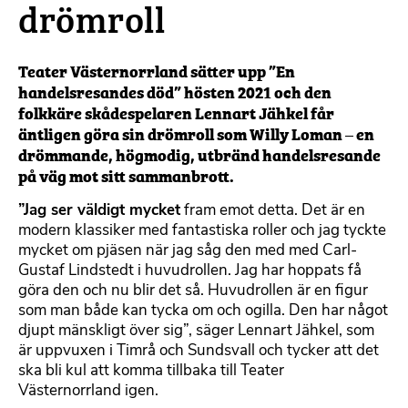
drömroll
Teater Västernorrland sätter upp ”En
handelsresandes död” hösten 2021 och den
folkkäre skådespelaren Lennart Jähkel får
äntligen göra sin drömroll som Willy Loman – en
drömmande, högmodig, utbränd handelsresande
på väg mot sitt sammanbrott.
”Jag ser väldigt mycket
fram emot detta. Det är en
modern klassiker med fantastiska roller och jag tyckte
mycket om pjäsen när jag såg den med med Carl-
Gustaf Lindstedt i huvudrollen. Jag har hoppats få
göra den och nu blir det så. Huvudrollen är en figur
som man både kan tycka om och ogilla. Den har något
djupt mänskligt över sig”, säger Lennart Jähkel, som
är uppvuxen i Timrå och Sundsvall och tycker att det
ska bli kul att komma tillbaka till Teater
Västernorrland igen.