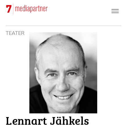
Hoppa
till
huvudinnehåll
TEATER
Lennart Jähkels