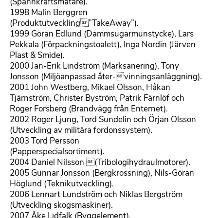
(Spännkraftsmätare).
1998 Malin Berggren
(Produktutveckling”TakeAway”).
1999 Göran Edlund (Dammsugarmunstycke), Lars
Pekkala (Förpackningstoalett), Inga Nordin (Järven
Plast & Smide).
2000 Jan-Erik Lindström (Marksanering), Tony
Jonsson (Miljöanpassad åter-vinningsanläggning).
2001 John Westberg, Mikael Olsson, Håkan
Tjärnström, Christer Byström, Patrik Färnlöf och
Roger Forsberg (Brandvägg från Enternet).
2002 Roger Ljung, Tord Sundelin och Örjan Olsson
(Utveckling av militära fordonssystem).
2003 Tord Persson
(Papperspecialsortiment).
2004 Daniel Nilsson (Tribologihydraulmotorer).
2005 Gunnar Jonsson (Bergkrossning), Nils-Göran
Höglund (Teknikutveckling).
2006 Lennart Lundström och Niklas Bergström
(Utveckling skogsmaskiner).
2007 Åke Lidfalk (Byggelement).