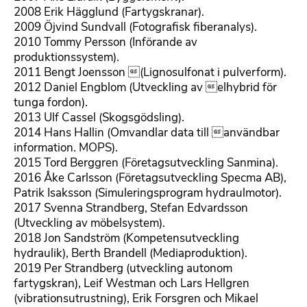
2008 Erik Hägglund (Fartygskranar).
2009 Öjvind Sundvall (Fotografisk fiberanalys).
2010 Tommy Persson (Införande av
produktionssystem).
2011 Bengt Joensson (Lignosulfonat i pulverform).
2012 Daniel Engblom (Utveckling av elhybrid för
tunga fordon).
2013 Ulf Cassel (Skogsgödsling).
2014 Hans Hallin (Omvandlar data till användbar
information. MOPS).
2015 Tord Berggren (Företagsutveckling Sanmina).
2016 Åke Carlsson (Företagsutveckling Specma AB),
Patrik Isaksson (Simuleringsprogram hydraulmotor).
2017 Svenna Strandberg, Stefan Edvardsson
(Utveckling av möbelsystem).
2018 Jon Sandström (Kompetensutveckling
hydraulik), Berth Brandell (Mediaproduktion).
2019 Per Strandberg (utveckling autonom
fartygskran), Leif Westman och Lars Hellgren
(vibrationsutrustning), Erik Forsgren och Mikael