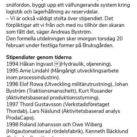
snöfordon, byggt upp ett välfungerande system kring
logistik och lagerhållning av reservdelar.
– Vi är också väldigt stolta över stipendiet. Det
förpliktigar att vi från och med nu tillhör den skaran
som fått det, säger Andreas Byström.
Den formella utdelningen sker imorgon torsdag 20
februari under festliga former på Bruksgården.
Stipendiater genom tiderna
1994 Håkan Ingvast (Hydraulik, oljerening).
1995 Arne Lindahl (Mångårigt utvecklingsarbete
inom processindustrin).
1996 Elof Rowa (Utveckling militärutrustning), Johan
Byström (Traktionsmanschett), Kurt Rosander
(Aktivitetsbaserad produktionsstyrning).
1997 Thord Gustavsson (Verkstadsföretaget
Thordab), Lars Näslund (Aktivitetsbaserad analys
ProdaCapo).
1998 Roland Johansson och Owe Wiberg
(Högautomatiserad rördelsfabrik), Kenneth Bäcklund