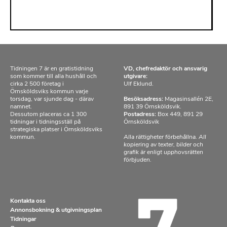
Tidningen 7 är en gratistidning
VD, chefredaktör och ansvarig
som kommer till alla hushåll och
utgivare:
cirka 2 500 företag i
Ulf Eklund.
Örnsköldsviks kommun varje
torsdag, var sjunde dag - därav
Besöksadress:
Magasinsallén 2E,
namnet.
891 39 Örnsköldsvik.
Dessutom placeras ca 1 300
Postadress:
Box 449, 891 29
tidningar i tidningsställ på
Örnsköldsvik
strategiska platser i Örnsköldsviks
kommun.
Alla rättigheter förbehållna. All
kopiering av texter, bilder och
grafik är enligt upphovsrätten
förbjuden.
Kontakta oss
Annonsbokning & utgivningsplan
Tidningar