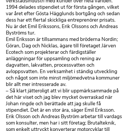
verkstadsindustri med kunder över hela världen.
1994 delades stipendiet ut för första gången, vilket
var året efter Gösta Hägglunds bortgång och sedan
dess har ett flertal skickliga entreprenörer prisats.
Nu är det Emil Erikssons, Erik Olssons och Andreas
Byströms tur.
Emil Eriksson är tillsammans med bröderna Nordin;
Göran, Dag och Nicklas, ägare till företaget Järven
Ecotech som projekterar och färdigställer
anläggningar för uppsamling och rening av
dagvatten, lakvatten, processvatten och
avloppsvatten. En verksamhet i ständig utveckling
och något som inte minst miljömedvetna kommuner
blir allt mer intresserade av.
­– Så klart jätteroligt att vi blir uppmärksammade på
det här viset och jag blev mycket överraskad när
Johan ringde och berättade att jag skulle få
stipendiet. Det är en stor ära, säger Emil Eriksson.
Erik Olsson och Andreas Byström arbetar till vardags
som konsulter, men har i sitt företag; Brutalteknik,
som enkelt uttryckt konverterar motorcyklar till