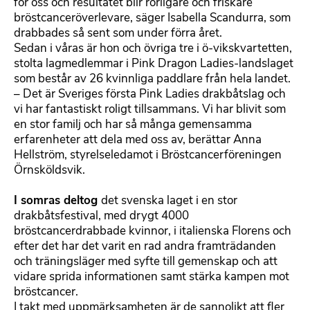
för oss och resultatet blir rörligare och friskare
bröstcanceröverlevare, säger Isabella Scandurra, som
drabbades så sent som under förra året.
Sedan i våras är hon och övriga tre i ö-vikskvartetten,
stolta lagmedlemmar i Pink Dragon Ladies-landslaget
som består av 26 kvinnliga paddlare från hela landet.
– Det är Sveriges första Pink Ladies drakbåtslag och
vi har fantastiskt roligt tillsammans. Vi har blivit som
en stor familj och har så många gemensamma
erfarenheter att dela med oss av, berättar Anna
Hellström, styrelseledamot i Bröstcancerföreningen
Örnsköldsvik.
I somras deltog
det svenska laget i en stor
drakbåtsfestival, med drygt 4000
bröstcancerdrabbade kvinnor, i italienska Florens och
efter det har det varit en rad andra framträdanden
och träningsläger med syfte till gemenskap och att
vidare sprida informationen samt stärka kampen mot
bröstcancer.
I takt med uppmärksamheten är de sannolikt att fler