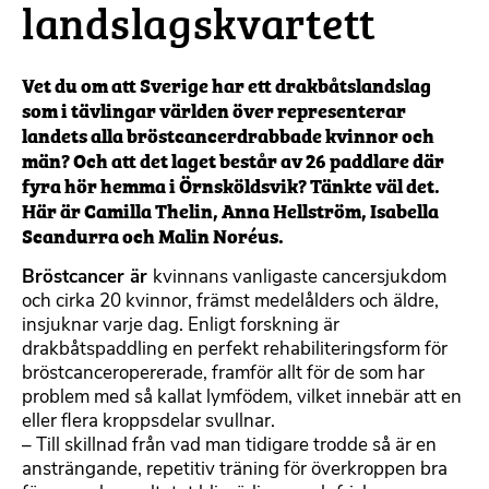
landslagskvartett
Vet du om att Sverige har ett drakbåtslandslag
som i tävlingar världen över representerar
landets alla bröstcancerdrabbade kvinnor och
män? Och att det laget består av 26 paddlare där
fyra hör hemma i Örnsköldsvik? Tänkte väl det.
Här är Camilla Thelin, Anna Hellström, Isabella
Scandurra och Malin Noréus.
Bröstcancer är
kvinnans vanligaste cancersjukdom
och cirka 20 kvinnor, främst medelålders och äldre,
insjuknar varje dag. Enligt forskning är
drakbåtspaddling en perfekt rehabiliteringsform för
bröstcanceropererade, framför allt för de som har
problem med så kallat lymfödem, vilket innebär att en
eller flera kroppsdelar svullnar.
– Till skillnad från vad man tidigare trodde så är en
ansträngande, repetitiv träning för överkroppen bra