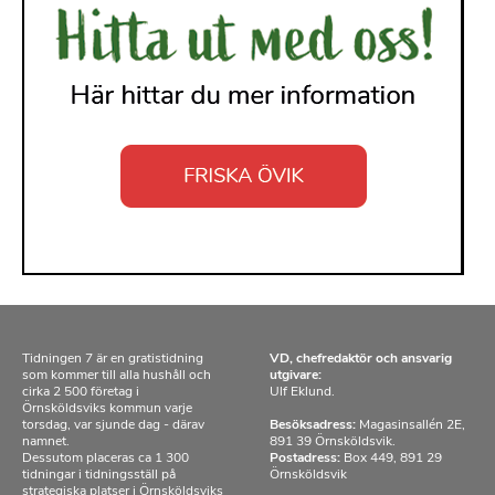
Tidningen 7 är en gratistidning
VD, chefredaktör och ansvarig
som kommer till alla hushåll och
utgivare:
cirka 2 500 företag i
Ulf Eklund.
Örnsköldsviks kommun varje
torsdag, var sjunde dag - därav
Besöksadress:
Magasinsallén 2E,
namnet.
891 39 Örnsköldsvik.
Dessutom placeras ca 1 300
Postadress:
Box 449, 891 29
tidningar i tidningsställ på
Örnsköldsvik
strategiska platser i Örnsköldsviks