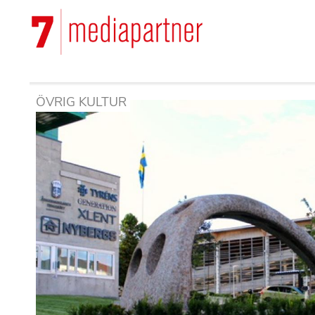
Hoppa
till
Main
huvudinnehåll
navigation
ÖVRIG KULTUR