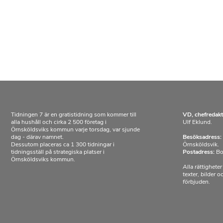
Tidningen 7 är en gratistidning som kommer till
VD, chefredakt
alla hushåll och cirka 2 500 företag i
Ulf Eklund.
Örnsköldsviks kommun varje torsdag, var sjunde
dag - därav namnet.
Besöksadress:
Dessutom placeras ca 1 300 tidningar i
Örnsköldsvik.
tidningsställ på strategiska platser i
Postadress:
Bo
Örnsköldsviks kommun.
Alla rättigheter
texter, bilder 
förbjuden.