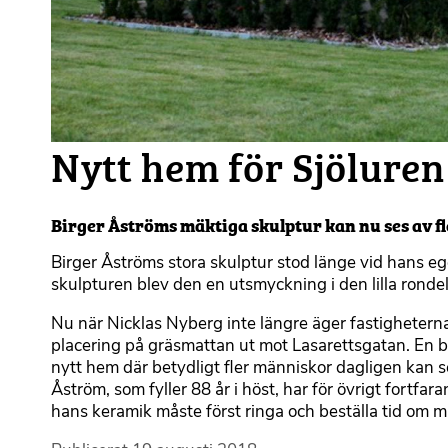
Nytt hem för Sjöluren
Birger Åströms mäktiga skulptur kan nu ses av f
Birger Åströms stora skulptur stod länge vid hans 
skulpturen blev den en utsmyckning i den lilla ronde
Nu när Nicklas Nyberg inte längre äger fastigheterna p
placering på gräsmattan ut mot Lasarettsgatan. En bra
nytt hem där betydligt fler människor dagligen kan s
Åström, som fyller 88 år i höst, har för övrigt for
hans keramik måste först ringa och beställa tid om m