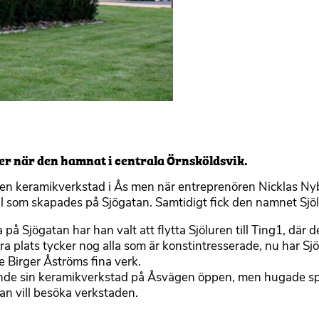
ler när den hamnat i centrala Örnsköldsvik.
egen keramikverkstad i Ås men när entreprenören Nicklas N
ll som skapades på Sjögatan. Samtidigt fick den namnet Sjö
å Sjögatan har han valt att flytta Sjöluren till Ting1, där de
 plats tycker nog alla som är konstintresserade, nu har Sjöl
e Birger Åströms fina verk.
tfarande sin keramikverkstad på Åsvägen öppen, men hugade s
an vill besöka verkstaden.