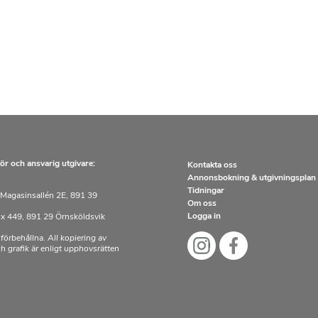
ör och ansvarig utgivare:
Kontakta oss
Annonsbokning & utgivningsplan
Tidningar
Magasinsallén 2E, 891 39
Om oss
Logga in
x 449, 891 29 Örnsköldsvik
 förbehållna. All kopiering av
och grafik är enligt upphovsrätten