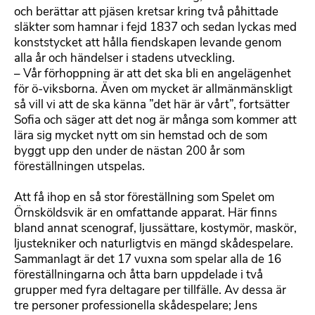
och berättar att pjäsen kretsar kring två påhittade
släkter som hamnar i fejd 1837 och sedan lyckas med
konststycket att hålla fiendskapen levande genom
alla år och händelser i stadens utveckling.
– Vår förhoppning är att det ska bli en angelägenhet
för ö-viksborna. Även om mycket är allmänmänskligt
så vill vi att de ska känna ”det här är vårt”, fortsätter
Sofia och säger att det nog är många som kommer att
lära sig mycket nytt om sin hemstad och de som
byggt upp den under de nästan 200 år som
föreställningen utspelas.
Att få ihop en så stor föreställning som Spelet om
Örnsköldsvik är en omfattande apparat. Här finns
bland annat scenograf, ljussättare, kostymör, maskör,
ljustekniker och naturligtvis en mängd skådespelare.
Sammanlagt är det 17 vuxna som spelar alla de 16
föreställningarna och åtta barn uppdelade i två
grupper med fyra deltagare per tillfälle. Av dessa är
tre personer professionella skådespelare; Jens