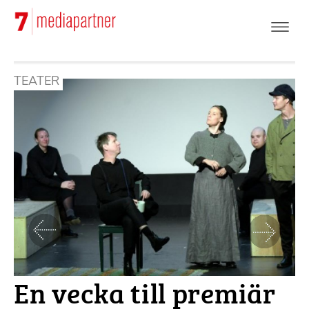
Hoppa
till
huvudinnehåll
TEATER
Föregående
Nästa
En vecka till premiär