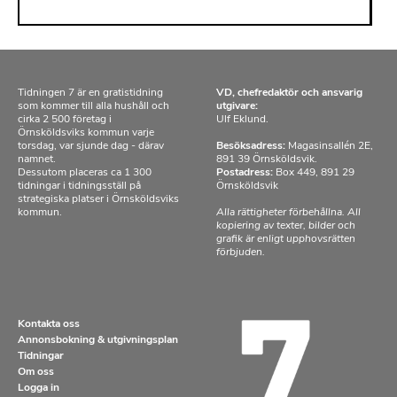
Tidningen 7 är en gratistidning
VD, chefredaktör och ansvarig
som kommer till alla hushåll och
utgivare:
cirka 2 500 företag i
Ulf Eklund.
Örnsköldsviks kommun varje
torsdag, var sjunde dag - därav
Besöksadress:
Magasinsallén 2E,
namnet.
891 39 Örnsköldsvik.
Dessutom placeras ca 1 300
Postadress:
Box 449, 891 29
tidningar i tidningsställ på
Örnsköldsvik
strategiska platser i Örnsköldsviks
kommun.
Alla rättigheter förbehållna. All
kopiering av texter, bilder och
grafik är enligt upphovsrätten
förbjuden.
Kontakta oss
Annonsbokning & utgivningsplan
Tidningar
Om oss
Logga in