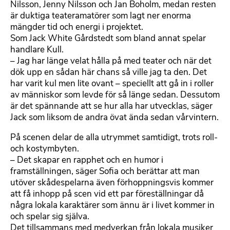
Nilsson, Jenny Nilsson och Jan Boholm, medan resten
är duktiga teateramatörer som lagt ner enorma
mängder tid och energi i projektet.
Som Jack White Gårdstedt som bland annat spelar
handlare Kull.
– Jag har länge velat hålla på med teater och när det
dök upp en sådan här chans så ville jag ta den. Det
har varit kul men lite ovant – speciellt att gå in i roller
av människor som levde för så länge sedan. Dessutom
är det spännande att se hur alla har utvecklas, säger
Jack som liksom de andra övat ända sedan vårvintern.
På scenen delar de alla utrymmet samtidigt, trots roll-
och kostymbyten.
– Det skapar en rapphet och en humor i
framställningen, säger Sofia och berättar att man
utöver skådespelarna även förhoppningsvis kommer
att få inhopp på scen vid ett par föreställningar då
några lokala karaktärer som ännu är i livet kommer in
och spelar sig själva.
Det tillsammans med medverkan från lokala musiker