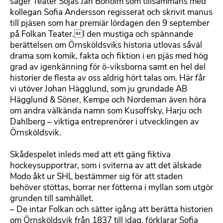
säger Teater Sojas Jan Boholm som tillsammans med
kollegan Sofia Andersson regisserat och skrivit manus
till pjäsen som har premiär lördagen den 9 september
på Folkan Teater.I den mustiga och spännande
berättelsen om Örnsköldsviks historia utlovas såväl
drama som komik, fakta och fiktion i en pjäs med hög
grad av igenkänning för ö-viksborna samt en hel del
historier de flesta av oss aldrig hört talas om. Här får
vi utöver Johan Hägglund, som ju grundade AB
Hägglund & Söner, Kempe och Nordeman även höra
om andra välkända namn som Kusoffsky, Harju och
Dahlberg – viktiga entreprenörer i utvecklingen av
Örnsköldsvik.
Skådespelet inleds med att ett gäng fiktiva
hockeysupportrar, som i sviterna av att det älskade
Modo åkt ur SHL bestämmer sig för att staden
behöver stöttas, borrar ner fötterna i myllan som utgör
grunden till samhället.
– De intar Folkan och sätter igång att berätta historien
om Örnsköldsvik från 1837 till idag, förklarar Sofia