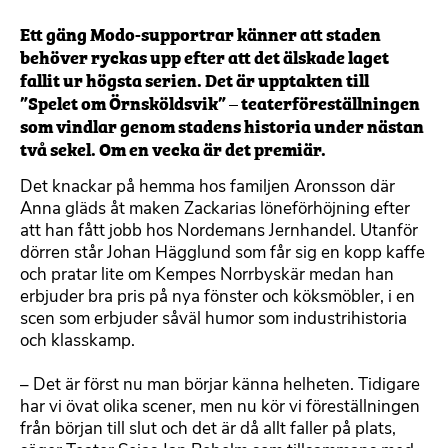
Ett gäng Modo-supportrar känner att staden
behöver ryckas upp efter att det älskade laget
fallit ur högsta serien. Det är upptakten till
”Spelet om Örnsköldsvik” – teaterföreställningen
som vindlar genom stadens historia under nästan
två sekel. Om en vecka är det premiär.
Det knackar på hemma hos familjen Aronsson där
Anna gläds åt maken Zackarias löneförhöjning efter
att han fått jobb hos Nordemans Jernhandel. Utanför
dörren står Johan Hägglund som får sig en kopp kaffe
och pratar lite om Kempes Norrbyskär medan han
erbjuder bra pris på nya fönster och köksmöbler, i en
scen som erbjuder såväl humor som industrihistoria
och klasskamp.
– Det är först nu man börjar känna helheten. Tidigare
har vi övat olika scener, men nu kör vi föreställningen
från början till slut och det är då allt faller på plats,