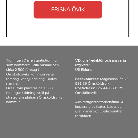
Tidningen 7 är en gratistidning
VD, chefredaktör och ansvarig
som kommer till alla hushåll och
utgivare:
cirka 2 500 företag i
Ulf Eklund.
Örnsköldsviks kommun varje
torsdag, var sjunde dag - därav
Besöksadress:
Magasinsallén 2E,
namnet.
891 39 Örnsköldsvik.
Dessutom placeras ca 1 300
Postadress:
Box 449, 891 29
tidningar i tidningsställ på
Örnsköldsvik
strategiska platser i Örnsköldsviks
kommun.
Alla rättigheter förbehållna. All
kopiering av texter, bilder och
grafik är enligt upphovsrätten
förbjuden.