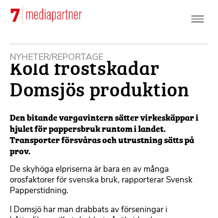
Hoppa
till
huvudinnehåll
Köld frostskadar
NYHETER/REPORTAGE
Domsjös produktion
Den bitande vargavintern sätter virkeskäppar i
hjulet för pappersbruk runtom i landet.
Transporter försvåras och utrustning sätts på
prov.
De skyhöga elpriserna är bara en av många
orosfaktorer för svenska bruk, rapporterar Svensk
Papperstidning.
I Domsjö har man drabbats av förseningar i