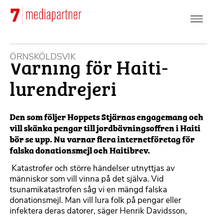
Hoppa
till
huvudinnehåll
Varning för Haiti-
ÖRNSKÖLDSVIK
lurendrejeri
Den som följer Hoppets Stjärnas engagemang och
vill skänka pengar till jordbävningsoffren i Haiti
bör se upp. Nu varnar flera internetföretag för
falska donationsmejl och Haitibrev.
 Katastrofer och större händelser utnyttjas av
människor som vill vinna på det själva. Vid
tsunamikatastrofen såg vi en mängd falska
donationsmejl. Man vill lura folk på pengar eller
infektera deras datorer, säger Henrik Davidsson,