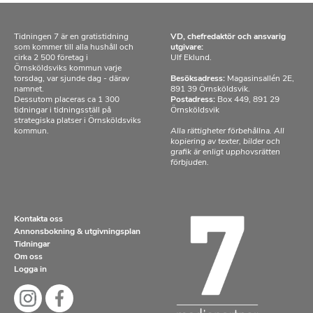
Tidningen 7 är en gratistidning
VD, chefredaktör och ansvarig
som kommer till alla hushåll och
utgivare:
cirka 2 500 företag i
Ulf Eklund.
Örnsköldsviks kommun varje
torsdag, var sjunde dag - därav
Besöksadress:
Magasinsallén 2E,
namnet.
891 39 Örnsköldsvik.
Dessutom placeras ca 1 300
Postadress:
Box 449, 891 29
tidningar i tidningsställ på
Örnsköldsvik
strategiska platser i Örnsköldsviks
kommun.
Alla rättigheter förbehållna. All
kopiering av texter, bilder och
grafik är enligt upphovsrätten
förbjuden.
Kontakta oss
Annonsbokning & utgivningsplan
Tidningar
Om oss
Logga in