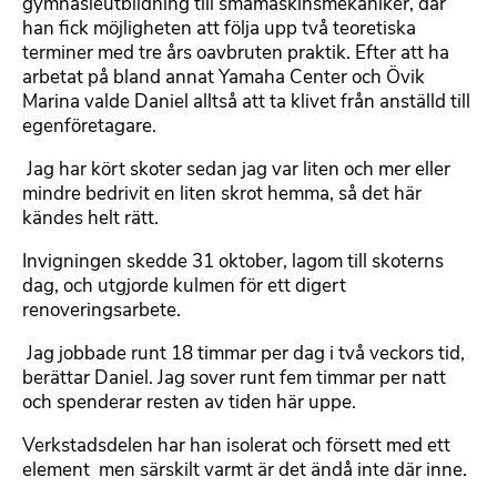
gymnasieutbildning till småmaskinsmekaniker, där
han fick möjligheten att följa upp två teoretiska
terminer med tre års oavbruten praktik. Efter att ha
arbetat på bland annat Yamaha Center och Övik
Marina valde Daniel alltså att ta klivet från anställd till
egenföretagare.
 Jag har kört skoter sedan jag var liten och mer eller
mindre bedrivit en liten skrot hemma, så det här
kändes helt rätt.
Invigningen skedde 31 oktober, lagom till skoterns
dag, och utgjorde kulmen för ett digert
renoveringsarbete.
 Jag jobbade runt 18 timmar per dag i två veckors tid,
berättar Daniel. Jag sover runt fem timmar per natt
och spenderar resten av tiden här uppe.
Verkstadsdelen har han isolerat och försett med ett
element  men särskilt varmt är det ändå inte där inne.