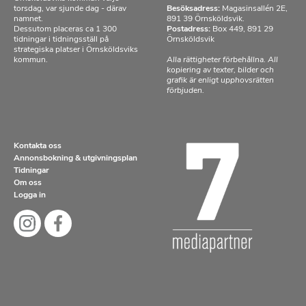
torsdag, var sjunde dag - därav
Besöksadress:
Magasinsallén 2E,
namnet.
891 39 Örnsköldsvik.
Dessutom placeras ca 1 300
Postadress:
Box 449, 891 29
tidningar i tidningsställ på
Örnsköldsvik
strategiska platser i Örnsköldsviks
kommun.
Alla rättigheter förbehållna. All
kopiering av texter, bilder och
grafik är enligt upphovsrätten
förbjuden.
Kontakta oss
Annonsbokning & utgivningsplan
Tidningar
Om oss
Logga in