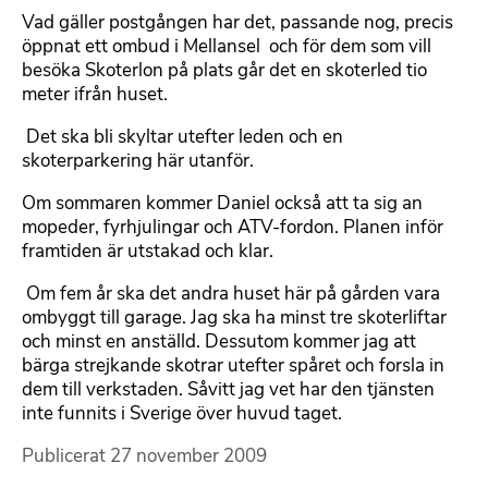
Vad gäller postgången har det, passande nog, precis
öppnat ett ombud i Mellansel  och för dem som vill
besöka Skoterlon på plats går det en skoterled tio
meter ifrån huset.
 Det ska bli skyltar utefter leden och en
skoterparkering här utanför.
Om sommaren kommer Daniel också att ta sig an
mopeder, fyrhjulingar och ATV-fordon. Planen inför
framtiden är utstakad och klar.
 Om fem år ska det andra huset här på gården vara
ombyggt till garage. Jag ska ha minst tre skoterliftar
och minst en anställd. Dessutom kommer jag att
bärga strejkande skotrar utefter spåret och forsla in
dem till verkstaden. Såvitt jag vet har den tjänsten
inte funnits i Sverige över huvud taget.
Publicerat
27 november 2009