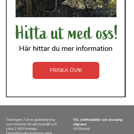
Tidningen 7 är en gratistidning
VD, chefredaktör och ansvarig
som kommer till alla hushåll och
utgivare:
cirka 2 500 företag i
Ulf Eklund.
Örnsköldsviks kommun varje